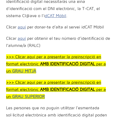
identificació digital necessitaràs una eina
d'idenrificació com el DNI electrònic, la T-CAT, el
sistema Cl@ave o l'i
dCAT Mòbil
.
Clicar
aquí
per donar-te d’alta al servei idCAT Mòbil
Clicar
aquí
per obtenir el teu número d’identificació de
l’alumne/a (RALC)
>>> Clicar aquí per a presentar la preinscripció en
format electrònic
AMB IDENTIFICACIÓ DIGITAL
per a
un
GRAU MITJÀ
>>> Clicar aquí per a presentar la preinscripció en
format electrònic
AMB IDENTIFICACIÓ DIGITAL
per a
un
GRAU SUPERIOR
Les persones que no puguin utilitzar l'esmentada
sol·licitud electrònica amb identificació digital poden