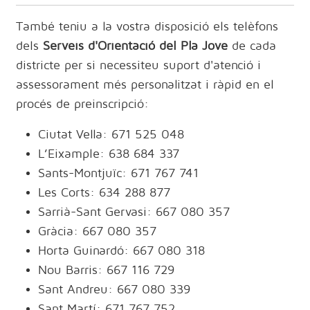
També teniu a la vostra disposició els telèfons
dels
Serveis d'Orientació del Pla Jove
de cada
districte per si necessiteu suport d'atenció i
assessorament més personalitzat i ràpid en el
procés de preinscripció:
Ciutat Vella: 671 525 048
L’Eixample: 638 684 337
Sants-Montjuïc: 671 767 741
Les Corts: 634 288 877
Sarrià-Sant Gervasi: 667 080 357
Gràcia: 667 080 357
Horta Guinardó: 667 080 318
Nou Barris: 667 116 729
Sant Andreu: 667 080 339
Sant Martí: 671 767 752