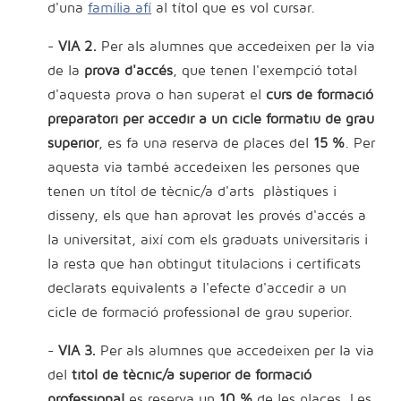
d'una
família afí
al títol que es vol cursar.
-
VIA 2.
Per als alumnes que accedeixen per la via
de la
prova d'accés
, que tenen l'exempció total
d'aquesta prova o han superat el
curs de formació
preparatori per accedir a un cicle formatiu de grau
superior
, es fa una reserva de places del
15 %
. Per
aquesta via també accedeixen les persones que
tenen un títol de tècnic/a d'arts plàstiques i
disseny, els que han aprovat les provés d'accés a
la universitat, així com els graduats universitaris i
la resta que han obtingut titulacions i certificats
declarats equivalents a l'efecte d'accedir a un
cicle de formació professional de grau superior.
-
VIA 3.
Per als alumnes que accedeixen per la via
del
títol de tècnic/a superior de formació
professional
es reserva un
10 %
de les places. Les