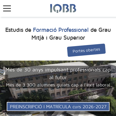
Mobile Menu Toggle
Estudis de
Formació Professional
de
Grau
Mitjà
i
Grau Superior
Portes obertes
M
é
s
d
e
3
0
a
n
y
s
i
m
p
u
l
s
a
n
t
p
r
o
f
e
s
s
i
o
n
a
l
s
c
a
p
a
l
f
u
t
u
r
M
é
s
d
e
3
.
3
0
0
a
l
u
m
n
e
s
g
u
i
a
t
s
c
a
p
a
l
'
è
x
i
t
l
a
b
o
r
a
l
P
R
E
I
N
S
C
R
I
P
C
I
Ó
I
M
A
T
R
Í
C
U
L
A
c
u
r
s
2
0
2
6
-
2
0
2
7