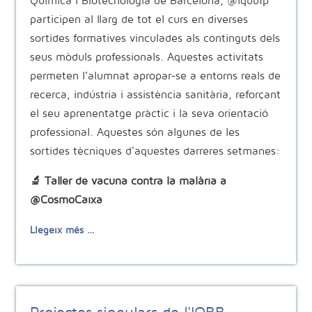
Química i Biotecnologia de Barcelona, @iqbbfp
participen al llarg de tot el curs en diverses
sortides formatives vinculades als continguts dels
seus mòduls professionals. Aquestes activitats
permeten l’alumnat apropar-se a entorns reals de
recerca, indústria i assistència sanitària, reforçant
el seu aprenentatge pràctic i la seva orientació
professional. Aquestes són algunes de les
sortides tècniques d'aquestes darreres setmanes:
🔬 Taller de vacuna contra la malària a
@CosmoCaixa
Llegeix més …
Projectes singulars de l'IQBB